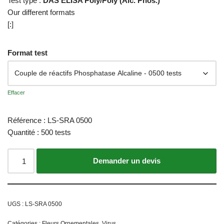
Test type :
DAS ELISA Poly/Poly (Alc. Phos.)
Our different formats
[:]
Format test
Effacer
Référence : LS-SRA 0500
Quantité : 500 tests
Ajouter au panier
UGS :
LS-SRA 0500
Catégories :
Fleurs Ornementales
,
Virus