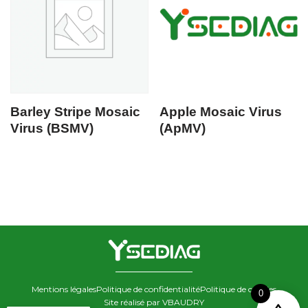
Barley Stripe Mosaic
Apple Mosaic Virus
Virus (BSMV)
(ApMV)
Mentions légales
Politique de confidentialité
Politique de cookies
0
Site réalisé par VBAUDRY