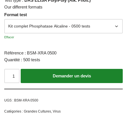
Test type :
DAS ELISA Poly/Poly (Alk. Phos.)
Our different formats
Format test
Effacer
Référence : BSM-XRA 0500
Quantité : 500 tests
Ajouter au panier
UGS :
BSM-XRA 0500
Catégories :
Grandes Cultures
,
Virus