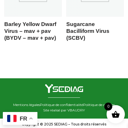
Barley Yellow Dwarf
Sugarcane
Virus – mav + pav
Bacilliform Virus
(BYDV – mav + pav)
(SCBV)
Mentions légales
Politique de confidentialité
Politique de cookies
0
Site réalisé par VBAUDRY
FR
Copyright © 2025 SEDIAG – Tous droits réservés