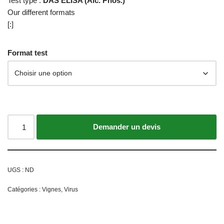
Test type :
DAS ELISA (Alc. Phos.)
Our different formats
[:]
Format test
Ajouter au panier
UGS :
ND
Catégories :
Vignes
,
Virus