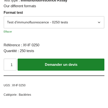
Test type :
Immunufluorescence Assay
Our different formats
Format test
Effacer
Référence : Xf-IF 0250
Quantité : 250 tests
Ajouter au panier
UGS :
Xf-IF 0250
Catégorie :
Bactéries