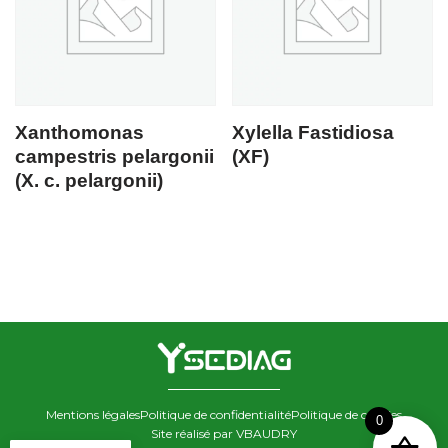
Xanthomonas
Xylella Fastidiosa
campestris pelargonii
(XF)
(X. c. pelargonii)
Mentions légales
Politique de confidentialité
Politique de cookies
0
Site réalisé par VBAUDRY