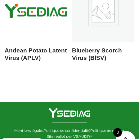
Andean Potato Latent
Blueberry Scorch
Virus (APLV)
Virus (BlSV)
Mentions légales
Politique de confidentialité
Politique de cookies
0
Site réalisé par VBAUDRY