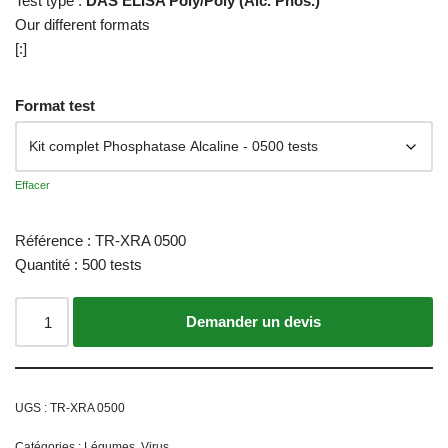
Test type :
DAS ELISA Poly/Poly (Alc. Phos.)
Our different formats
[:]
Format test
Effacer
Référence : TR-XRA 0500
Quantité : 500 tests
Ajouter au panier
UGS :
TR-XRA 0500
Catégories :
Légumes
,
Virus