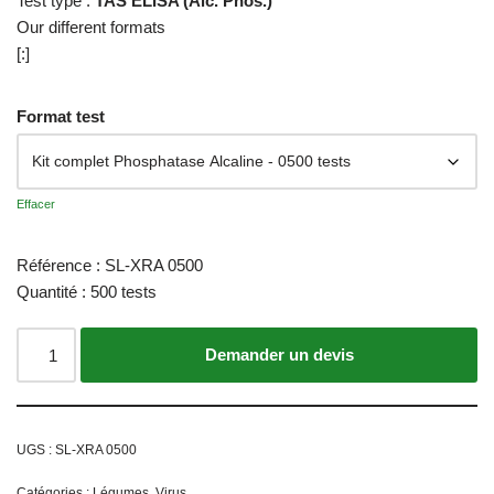
Test type :
TAS ELISA (Alc. Phos.)
Our different formats
[:]
Format test
Effacer
Référence : SL-XRA 0500
Quantité : 500 tests
Ajouter au panier
UGS :
SL-XRA 0500
Catégories :
Légumes
,
Virus