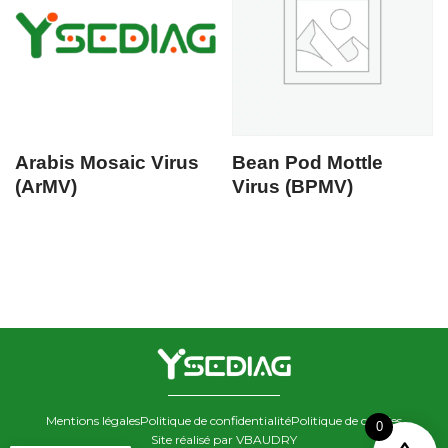
Arabis Mosaic Virus
Bean Pod Mottle
(ArMV)
Virus (BPMV)
Mentions légales
Politique de confidentialité
Politique de cookies
0
Site réalisé par VBAUDRY