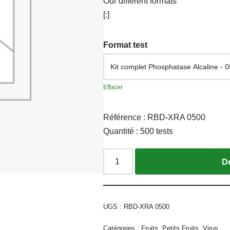
Our different formats
[:]
Format test
Effacer
Référence : RBD-XRA 0500
Quantité : 500 tests
UGS :
RBD-XRA 0500
Catégories :
Fruits
,
Petits Fruits
,
Virus