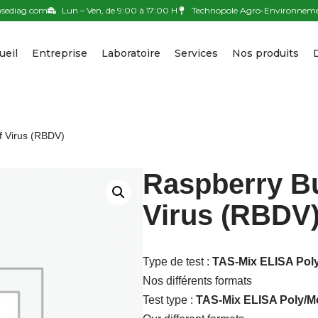
sediag.com
Lun – Ven, de 9:00 à 17:00 H
Technopole Agro-Environnemen
ueil
Entreprise
Laboratoire
Services
Nos produits
 Virus (RBDV)
Raspberry B
Virus (RBDV
Type de test :
TAS-Mix ELISA Poly
Nos différents formats
Test type :
TAS-Mix ELISA Poly/Mo