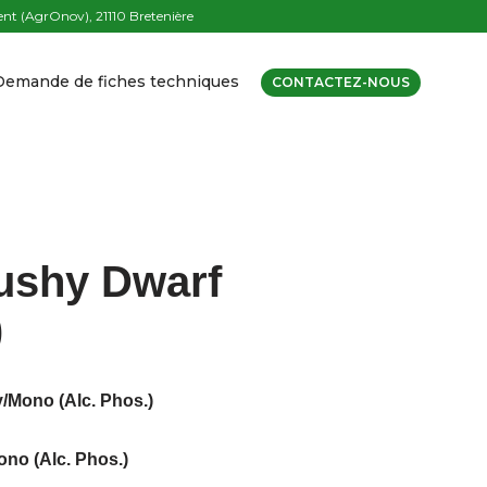
t (AgrOnov), 21110 Bretenière
Demande de fiches techniques
CONTACTEZ-NOUS
ushy Dwarf
)
/Mono (Alc. Phos.)
no (Alc. Phos.)