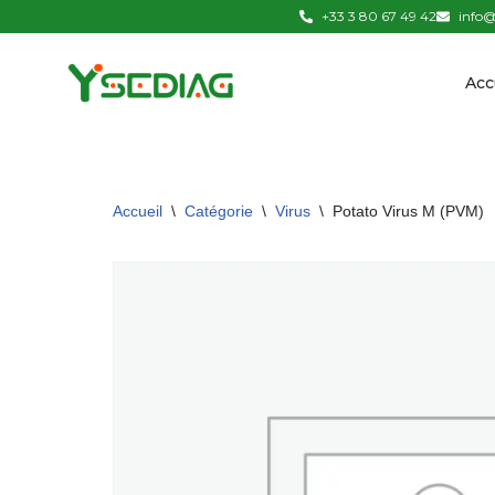
+33 3 80 67 49 42
info@
Aller
Acc
au
contenu
Accueil
\
Catégorie
\
Virus
\
Potato Virus M (PVM)