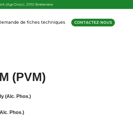
t (AgrOnov), 21110 Bretenière
Demande de fiches techniques
CONTACTEZ-NOUS
 M (PVM)
y (Alc. Phos.)
Alc. Phos.)