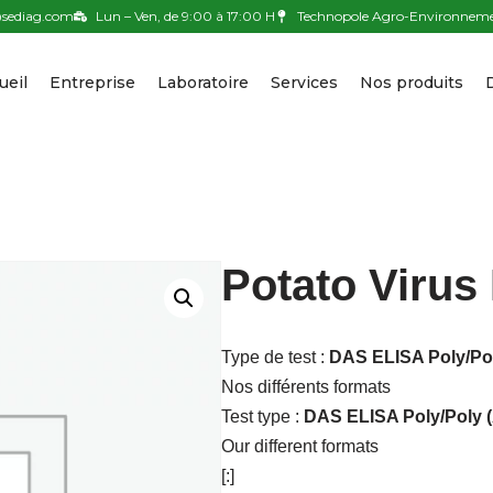
sediag.com
Lun – Ven, de 9:00 à 17:00 H
Technopole Agro-Environnemen
ueil
Entreprise
Laboratoire
Services
Nos produits
Potato Virus
Type de test :
DAS ELISA Poly/Pol
Nos différents formats
Test type :
DAS ELISA Poly/Poly (
Our different formats
[:]