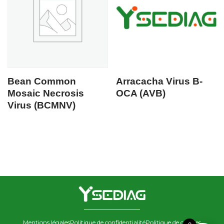
Bean Common
Arracacha Virus B-
Mosaic Necrosis
OCA (AVB)
Virus (BCMNV)
Mentions légales
Politique de confidentialité
Politique de cookies