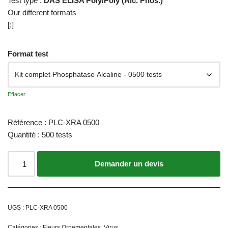
Test type :
DAS ELISA Poly/Poly (Alc. Phos.)
Our different formats
[:]
Format test
Effacer
Référence : PLC-XRA 0500
Quantité : 500 tests
Ajouter au panier
UGS :
PLC-XRA 0500
Catégories :
Fleurs Ornementales
,
Virus