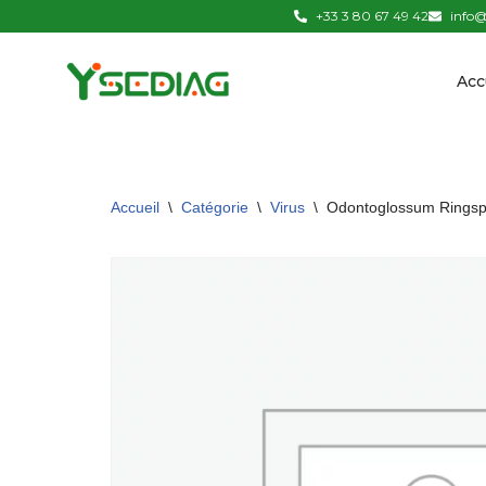
+33 3 80 67 49 42
info@
Aller
Acc
au
contenu
Accueil
\
Catégorie
\
Virus
\
Odontoglossum Ringsp