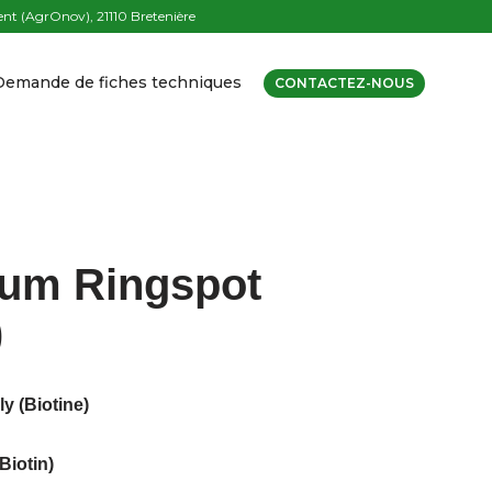
t (AgrOnov), 21110 Bretenière
Demande de fiches techniques
CONTACTEZ-NOUS
um Ringspot
)
y (Biotine)
Biotin)