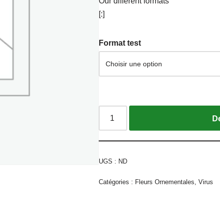
Our different formats
[:]
Format test
UGS :
ND
Catégories :
Fleurs Ornementales
,
Virus