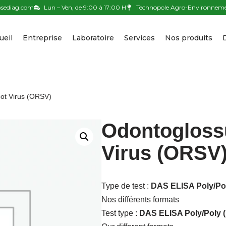
sediag.com
Lun – Ven, de 9:00 à 17:00 H
Technopole Agro-Environnemen
ueil
Entreprise
Laboratoire
Services
Nos produits
ot Virus (ORSV)
Odontogloss
Virus (ORSV
Type de test :
DAS ELISA Poly/Pol
Nos différents formats
Test type :
DAS ELISA Poly/Poly (