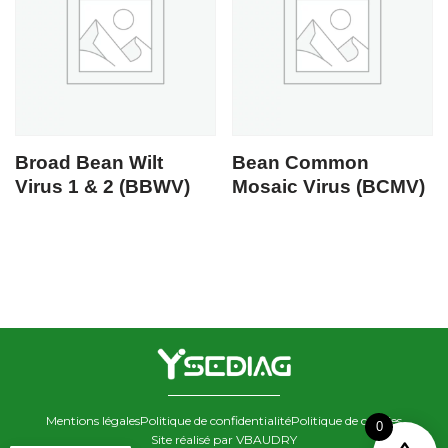
Broad Bean Wilt
Bean Common
Virus 1 & 2 (BBWV)
Mosaic Virus (BCMV)
Mentions légales
Politique de confidentialité
Politique de cookies
0
Site réalisé par VBAUDRY