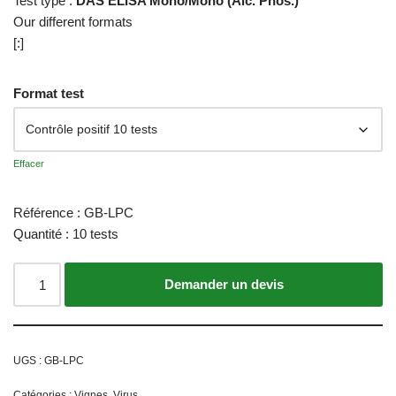
Test type :
DAS ELISA Mono/Mono (Alc. Phos.)
Our different formats
[:]
Format test
Effacer
Référence : GB-LPC
Quantité : 10 tests
Ajouter au panier
UGS :
GB-LPC
Catégories :
Vignes
,
Virus