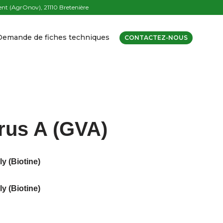
t (AgrOnov), 21110 Bretenière
Demande de fiches techniques
CONTACTEZ-NOUS
rus A (GVA)
y (Biotine)
y (Biotine)