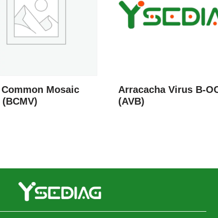
 Common Mosaic
Arracacha Virus B-O
s (BCMV)
(AVB)