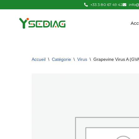
+33 3 80 67 49 42
info@
Aller
Acc
au
contenu
Accueil
\
Catégorie
\
Virus
\
Grapevine Virus A (GV