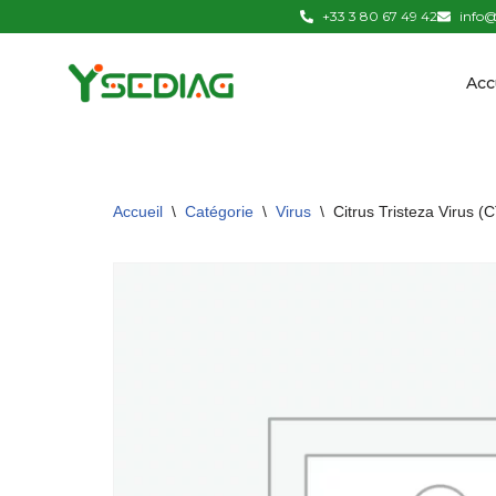
+33 3 80 67 49 42
info@
Aller
Acc
au
contenu
Accueil
\
Catégorie
\
Virus
\
Citrus Tristeza Virus (