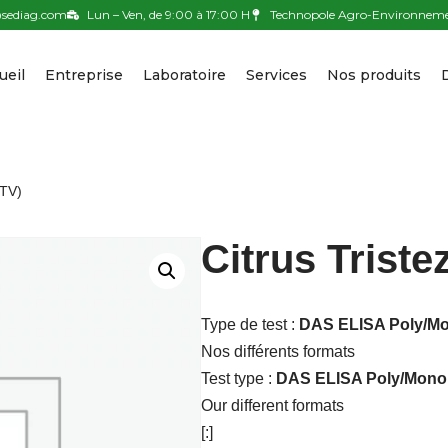
sediag.com
Lun – Ven, de 9:00 à 17:00 H
Technopole Agro-Environnemen
ueil
Entreprise
Laboratoire
Services
Nos produits
CTV)
Citrus Triste
Type de test :
DAS ELISA Poly/Mon
Nos différents formats
Test type :
DAS ELISA Poly/Mono 
Our different formats
[:]