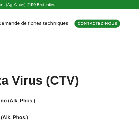
t (AgrOnov), 21110 Bretenière
Demande de fiches techniques
CONTACTEZ-NOUS
za Virus (CTV)
o (Alk. Phos.)
(Alk. Phos.)